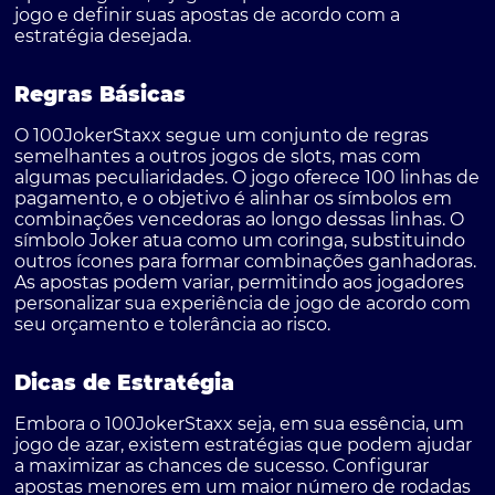
jogo e definir suas apostas de acordo com a
estratégia desejada.
Regras Básicas
O 100JokerStaxx segue um conjunto de regras
semelhantes a outros jogos de slots, mas com
algumas peculiaridades. O jogo oferece 100 linhas de
pagamento, e o objetivo é alinhar os símbolos em
combinações vencedoras ao longo dessas linhas. O
símbolo Joker atua como um coringa, substituindo
outros ícones para formar combinações ganhadoras.
As apostas podem variar, permitindo aos jogadores
personalizar sua experiência de jogo de acordo com
seu orçamento e tolerância ao risco.
Dicas de Estratégia
Embora o 100JokerStaxx seja, em sua essência, um
jogo de azar, existem estratégias que podem ajudar
a maximizar as chances de sucesso. Configurar
apostas menores em um maior número de rodadas