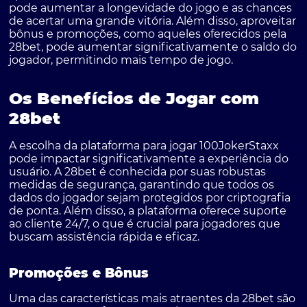
pode aumentar a longevidade do jogo e as chances
de acertar uma grande vitória. Além disso, aproveitar
bônus e promoções, como aqueles oferecidos pela
28bet, pode aumentar significativamente o saldo do
jogador, permitindo mais tempo de jogo.
Os Benefícios de Jogar com
28bet
A escolha da plataforma para jogar 100JokerStaxx
pode impactar significativamente a experiência do
usuário. A 28bet é conhecida por suas robustas
medidas de segurança, garantindo que todos os
dados do jogador sejam protegidos por criptografia
de ponta. Além disso, a plataforma oferece suporte
ao cliente 24/7, o que é crucial para jogadores que
buscam assistência rápida e eficaz.
Promoções e Bônus
Uma das características mais atraentes da 28bet são