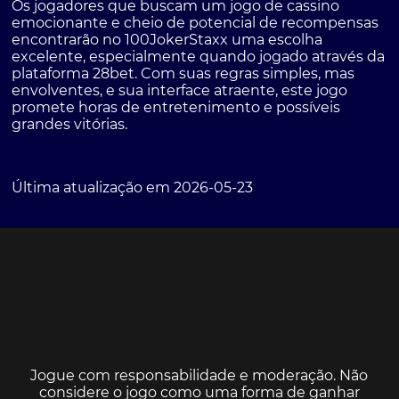
Os jogadores que buscam um jogo de cassino
emocionante e cheio de potencial de recompensas
encontrarão no 100JokerStaxx uma escolha
excelente, especialmente quando jogado através da
plataforma 28bet. Com suas regras simples, mas
envolventes, e sua interface atraente, este jogo
promete horas de entretenimento e possíveis
grandes vitórias.
Última atualização em 2026-05-23
Jogue com responsabilidade e moderação. Não
considere o jogo como uma forma de ganhar