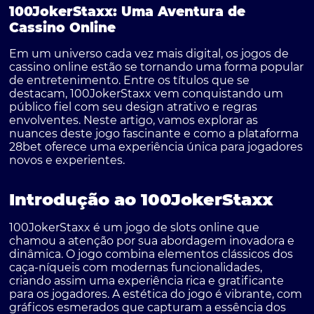
100JokerStaxx: Uma Aventura de
Cassino Online
Em um universo cada vez mais digital, os jogos de
cassino online estão se tornando uma forma popular
de entretenimento. Entre os títulos que se
destacam, 100JokerStaxx vem conquistando um
público fiel com seu design atrativo e regras
envolventes. Neste artigo, vamos explorar as
nuances deste jogo fascinante e como a plataforma
28bet oferece uma experiência única para jogadores
novos e experientes.
Introdução ao 100JokerStaxx
100JokerStaxx é um jogo de slots online que
chamou a atenção por sua abordagem inovadora e
dinâmica. O jogo combina elementos clássicos dos
caça-níqueis com modernas funcionalidades,
criando assim uma experiência rica e gratificante
para os jogadores. A estética do jogo é vibrante, com
gráficos esmerados que capturam a essência dos