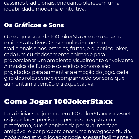
cassinos tradicionais, enquanto oferecem uma
jogabilidade moderna e intuitiva.
Os Gráficos e Sons
O design visual do 100JokerStaxx é um de seus
maiores atrativos. Os símbolos incluem os
tradicionais sinos, estrelas, frutas, e o icônico joker,
cada um cuidadosamente animado para
proporcionar um ambiente visualmente envolvente.
A música de fundo e os efeitos sonoros são
projetados para aumentar a emoção do jogo, cada
giro dos rolos sendo acompanhado por sons que
aumentam a tensão e a expectativa.
Como Jogar 100JokerStaxx
Para iniciar sua jornada em 100JokerStaxx via 28bet,
os jogadores precisam apenas se registrar na
plataforma, que é conhecida por sua interface
amigável e por proporcionar uma navegação fluida.
Após o registro, o jogador pode acessar facilmente o