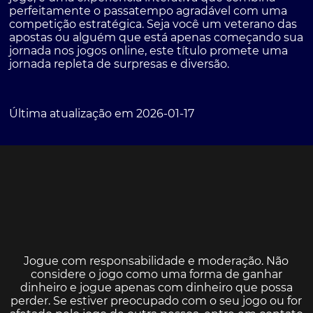
perfeitamente o passatempo agradável com uma
competição estratégica. Seja você um veterano das
apostas ou alguém que está apenas começando sua
jornada nos jogos online, este título promete uma
jornada repleta de surpresas e diversão.
Última atualização em 2026-01-17
Jogue com responsabilidade e moderação. Não
considere o jogo como uma forma de ganhar
dinheiro e jogue apenas com dinheiro que possa
perder. Se estiver preocupado com o seu jogo ou for