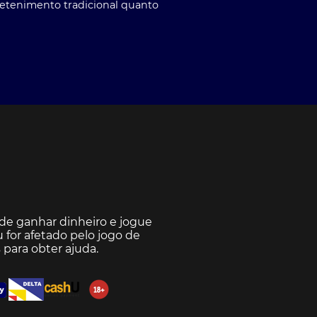
retenimento tradicional quanto
e ganhar dinheiro e jogue
for afetado pelo jogo de
s
para obter ajuda.