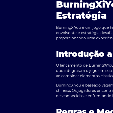
BurningXiY
Estratégia
BurningXiYou é um jogo que t
envolvente e estratégia desafi
proporcionando uma experiênci
Introdução a
O lançamento de BurningXiYou 
que integraram o jogo em suas
ao combinar elementos clássic
BurningXiYou é baseado vagamen
chinesa. Os jogadores encontr
desconhecidas e enfrentando i
Regras e Me