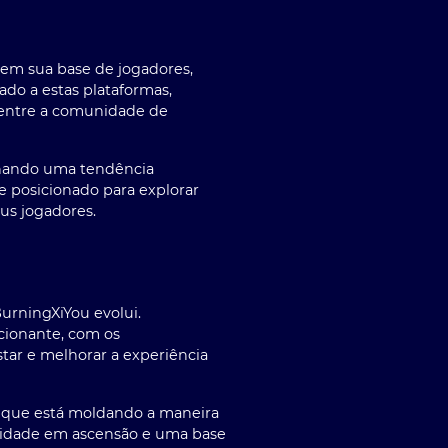
 em sua base de jogadores,
ado a estas plataformas,
 entre a comunidade de
rnando uma tendência
e posicionado para explorar
us jogadores.
urningXiYou evolui.
cionante, com os
ar e melhorar a experiência
 que está moldando a maneira
aridade em ascensão e uma base