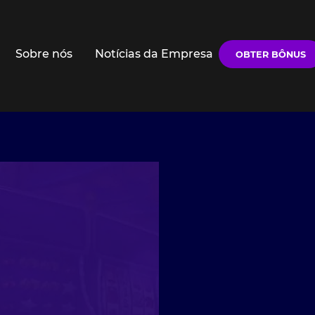
Sobre nós
Notícias da Empresa
OBTER BÔNUS