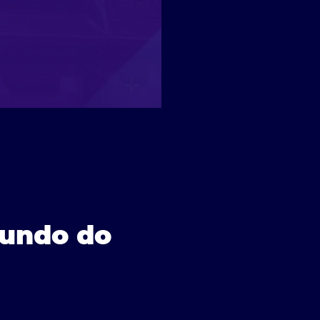
Mundo do