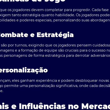
 que os jogadores devem completar para progredir. Cada fas
exigem tanto estratégia quanto habilidade. Os jogadores pode
lidades e poderes especiais, personalizando suas abordagens
ombate e Estratégia
são por turnos, exigindo que os jogadores pensem cuidado
nagens e a formação de equipe são cruciais para o sucesso n
s personagens de forma estratégica para derrotar adversário
ersonalização
ançam, eles ganham experiência e podem desbloquear novas 
o permite uma personalização significativa, onde cada decisã
e.
is e Influências no Merca