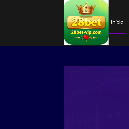
Início