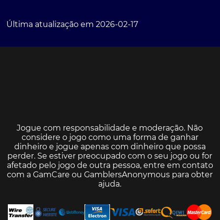
Última atualização em 2026-02-17
Jogue com responsabilidade e moderação. Não
considere o jogo como uma forma de ganhar
dinheiro e jogue apenas com dinheiro que possa
perder. Se estiver preocupado com o seu jogo ou for
afetado pelo jogo de outra pessoa, entre em contato
com a
GamCare
ou
GamblersAnonymous
para obter
ajuda.