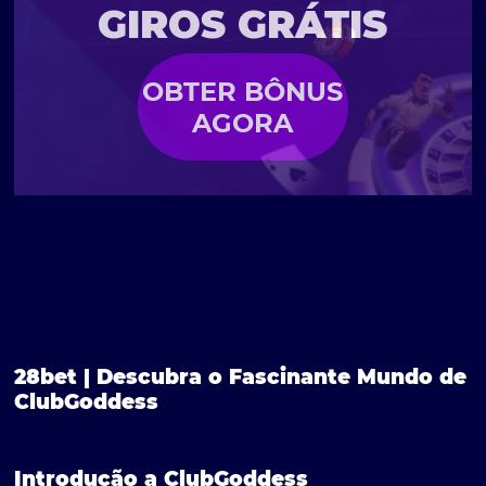
GIROS GRÁTIS
OBTER BÔNUS
AGORA
28bet | Descubra o Fascinante Mundo de
ClubGoddess
Introdução a ClubGoddess