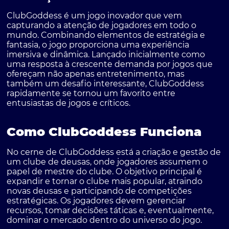
ClubGoddess é um jogo inovador que vem
capturando a atenção de jogadores em todo o
mundo. Combinando elementos de estratégia e
fantasia, o jogo proporciona uma experiência
imersiva e dinâmica. Lançado inicialmente como
uma resposta à crescente demanda por jogos que
ofereçam não apenas entretenimento, mas
também um desafio interessante, ClubGoddess
rapidamente se tornou um favorito entre
entusiastas de jogos e críticos.
Como ClubGoddess Funciona
No cerne de ClubGoddess está a criação e gestão de
um clube de deusas, onde jogadores assumem o
papel de mestre do clube. O objetivo principal é
expandir e tornar o clube mais popular, atraindo
novas deusas e participando de competições
estratégicas. Os jogadores devem gerenciar
recursos, tomar decisões táticas e, eventualmente,
dominar o mercado dentro do universo do jogo.