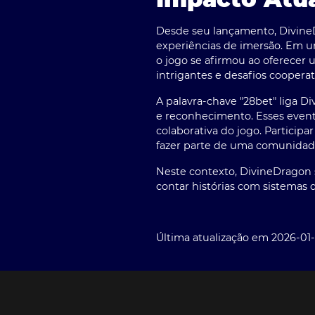
Desde seu lançamento, DivineD
experiências de imersão. Em 
o jogo se afirmou ao oferecer 
intrigantes e desafios cooperat
A palavra-chave "28bet" liga 
e reconhecimento. Esses evento
colaborativa do jogo. Partici
fazer parte de uma comunidade
Neste contexto, DivineDragon 
contar histórias com sistemas 
Última atualização em 2026-01