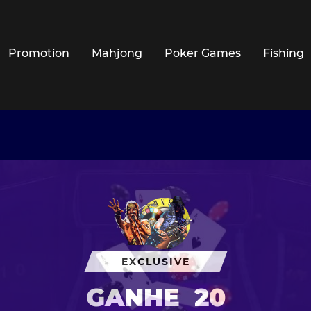
Promotion
Mahjong
Poker Games
Fishing
EXCLUSIVE
GANHE
20