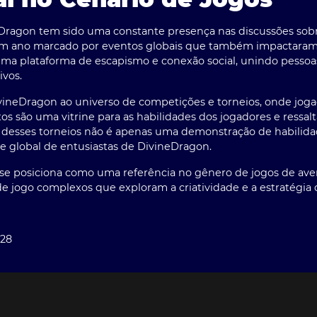
ragon tem sido uma constante presença nas discussões sobr
um ano marcado por eventos globais que também impactara
uma plataforma de escapismo e conexão social, unindo pessoas
ivos.
DivineDragon ao universo de competições e torneios, onde j
s são uma vitrine para as habilidades dos jogadores e ressal
par desses torneios não é apenas uma demonstração de habili
 global de entusiastas de DivineDragon.
se posiciona como uma referência no gênero de jogos de ave
de jogo complexos que exploram a criatividade e a estratégia 
-28