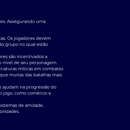
ores. Assegurando uma
cas. Os jogadores devem
do grupo no qual estão
res são incentivados a
o nível de seu personagem.
criaturas míticas em combates
ue muitas das batalhas mais
ue ajudam na progressão do
do jogo, como comércio e
sistemas de amizade,
bilidades.