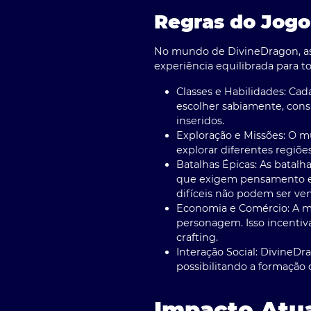
Regras do Jogo
No mundo de DivineDragon, as
experiência equilibrada para to
Classes e Habilidades:
Cada
escolher sabiamente, cons
inseridos.
Exploração e Missões:
O mu
explorar diferentes regiõ
Batalhas Épicas:
As batalha
que exigem pensamento es
difíceis não podem ser ven
Economia e Comércio:
A mo
personagem. Isso incentiv
crafting.
Interação Social:
DivineDrag
possibilitando a formação 
Impacto Atua