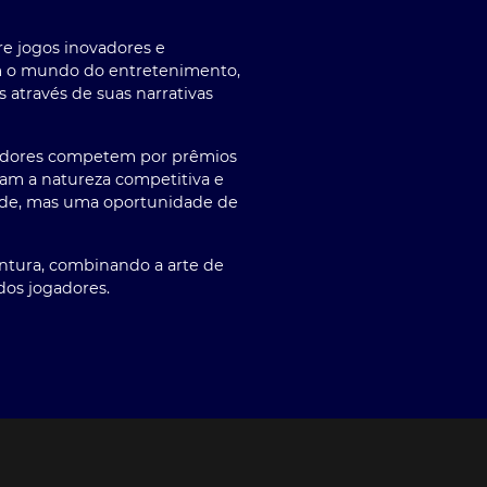
e jogos inovadores e
m o mundo do entretenimento,
 através de suas narrativas
ogadores competem por prêmios
tam a natureza competitiva e
dade, mas uma oportunidade de
ntura, combinando a arte de
dos jogadores.