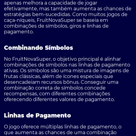
apenas melhora a capacidade de jogar
efetivamente, mas também aumenta as chances de
estratégias bem-sucedidas. Como muitos jogos de
caça-níqueis, FruitNovaSuper se baseia em
combinações de símbolos, giros e linhas de
pagamento.
Combinando Símbolos
No FruitNovaSuper, o objetivo principal é alinhar
combinações de símbolos nas linhas de pagamento
ativas. Os símbolos são uma mistura de imagens de
frutas clássicas, além de ícones especiais que
desencadeiam recursos bônus. Conseguir uma
combinação correta de símbolos concede
recompensas, com diferentes combinações
oferecendo diferentes valores de pagamento.
Linhas de Pagamento
O jogo oferece múltiplas linhas de pagamento, o
que aumenta as chances de uma combinação