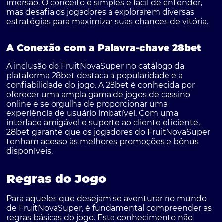
imersão. O conceito é simples e fácil de entender,
mas desafia os jogadores a explorarem diversas
estratégias para maximizar suas chances de vitória.
A Conexão com a Palavra-chave 28bet
A inclusão do FruitNovaSuper no catálogo da
plataforma 28bet destaca a popularidade e a
confiabilidade do jogo. A 28bet é conhecida por
oferecer uma ampla gama de jogos de cassino
online e se orgulha de proporcionar uma
experiência de usuário imbatível. Com uma
interface amigável e suporte ao cliente eficiente,
28bet garante que os jogadores do FruitNovaSuper
tenham acesso às melhores promoções e bônus
disponíveis.
Regras do Jogo
Para aqueles que desejam se aventurar no mundo
de FruitNovaSuper, é fundamental compreender as
regras básicas do jogo. Este conhecimento não