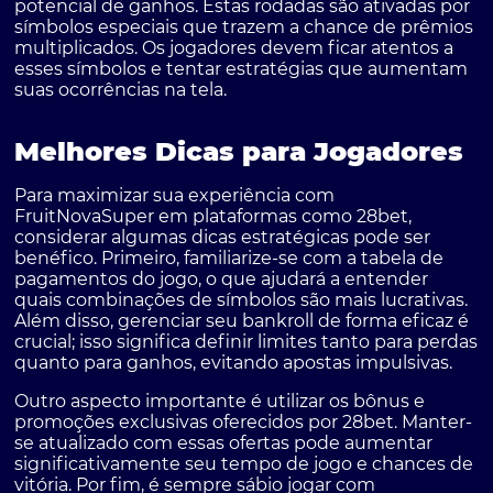
potencial de ganhos. Estas rodadas são ativadas por
símbolos especiais que trazem a chance de prêmios
multiplicados. Os jogadores devem ficar atentos a
esses símbolos e tentar estratégias que aumentam
suas ocorrências na tela.
Melhores Dicas para Jogadores
Para maximizar sua experiência com
FruitNovaSuper em plataformas como 28bet,
considerar algumas dicas estratégicas pode ser
benéfico. Primeiro, familiarize-se com a tabela de
pagamentos do jogo, o que ajudará a entender
quais combinações de símbolos são mais lucrativas.
Além disso, gerenciar seu bankroll de forma eficaz é
crucial; isso significa definir limites tanto para perdas
quanto para ganhos, evitando apostas impulsivas.
Outro aspecto importante é utilizar os bônus e
promoções exclusivas oferecidos por 28bet. Manter-
se atualizado com essas ofertas pode aumentar
significativamente seu tempo de jogo e chances de
vitória. Por fim, é sempre sábio jogar com